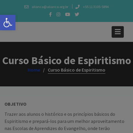
Skip
alianca@alianca.org.br
+55 11 3105-5894
to
Abrir a barra de ferramentas
content
Curso Básico de Espiritismo
Home
Curso Básico de Espiritismo
OBJETIVO
Trazer aos alunos o histórico e os princípios básicos do
Espiritismo e prepará-los para um melhor aproveitamento
nas Escolas de Aprendizes do Evangelho, onde terão