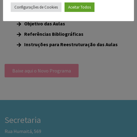
Configurações de Cookies
Aceitar Todos
Novo Programa
Objetivo das Aulas
Referências Bibliográficas
Instruções para Reestruturação das Aulas
Baixe aqui o Novo Programa
Secretaria
Rua Humaitá, 569