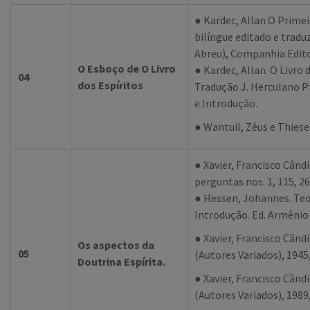
● Kardec, Allan O Primei
bilíngue editado e trad
Abreu), Companhia Edito
O Esboço de O Livro
● Kardec, Allan. O Livro 
04
dos Espíritos
Tradução J. Herculano Pi
e Introdução.
● Wantuil, Zêus e Thiese
● Xavier, Francisco Când
perguntas nos. 1, 115, 26
● Hessen, Johannes. Te
Introdução. Ed. Armêni
● Xavier, Francisco Când
Os aspectos da
05
(Autores Variados), 1945
Doutrina Espírita.
● Xavier, Francisco Când
(Autores Variados), 1989,