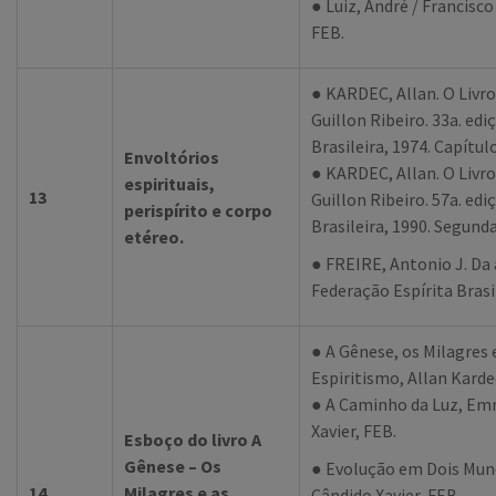
● Luiz, André / Francisco
FEB.
● KARDEC, Allan. O Livro
Guillon Ribeiro. 33a. edi
Brasileira, 1974. Capítulos
Envoltórios
● KARDEC, Allan. O Livr
espirituais,
13
Guillon Ribeiro. 57a. edi
perispírito e corpo
Brasileira, 1990. Segunda
etéreo.
● FREIRE, Antonio J. Da
Federação Espírita Brasilei
● A Gênese, os Milagres 
Espiritismo, Allan Karde
● A Caminho da Luz, Em
Xavier, FEB.
Esboço do livro A
Gênese – Os
● Evolução em Dois Mund
14
Milagres e as
Cândido Xavier, FEB.