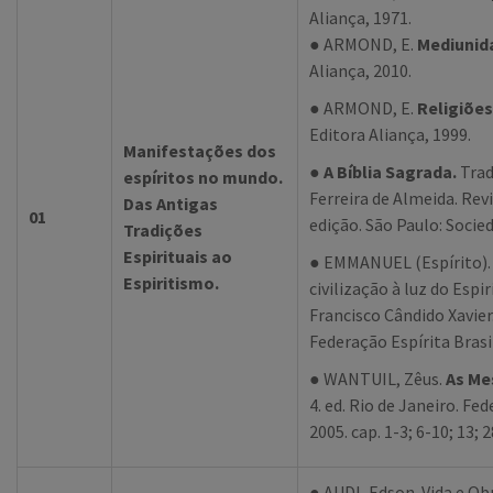
Aliança, 1971.
● ARMOND, E.
Mediunid
Aliança, 2010.
● ARMOND, E.
Religiões
Editora Aliança, 1999.
Manifestações dos
●
A Bíblia Sagrada.
Trad
espíritos no mundo.
Ferreira de Almeida. Revi
Das Antigas
01
edição. São Paulo: Socied
Tradições
Espirituais ao
● EMMANUEL (Espírito)
Espiritismo.
civilização à luz do Espi
Francisco Cândido Xavier.
Federação Espírita Brasil
● WANTUIL, Zêus.
As Me
4. ed. Rio de Janeiro. Fed
2005. cap. 1-3; 6-10; 13; 
● AUDI, Edson. Vida e Obr