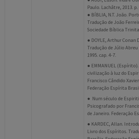
Paulo. Lachâtre, 2013. p.
● BÍBLIA, N.T. João. Port
Tradução de João Ferreir
Sociedade Bíblica Trinita
● DOYLE, Arthur Conan Do
Tradução de Júlio Abreu
1995. cap. 4-7.
● EMMANUEL (Espírito). 
civilização à luz do Espi
Francisco Cândido Xavier.
Federação Espírita Brasil
● Num século de Espiriti
Psicografado por Francisc
de Janeiro. Federação Esp
● KARDEC, Allan. Introd
Livro dos Espíritos. Trad
Brasília. Federação Espír