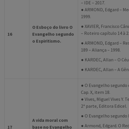
– IDE – 2017.
● ARMOND, Edgard – Medi
1999.
● XAVIER, Francisco Cân
O Esboço do livro O
– Roteiro capítulo 14 à 2
16
Evangelho segundo
o Espiritismo.
● ARMOND, Edgard – Res
189 – Aliança – 1998.
● KARDEC, Allan – O Céu 
● KARDEC, Allan – A Gêne
● O Evangelho segundo o
Cap. X, item 18.
● Vives, Miguel Vives Y. T
2ª parte, Editora Edicel.
● O Evangelho segundo Ma
A vida moral com
● Armond, Edgard. O Red
17
base no Evangelho