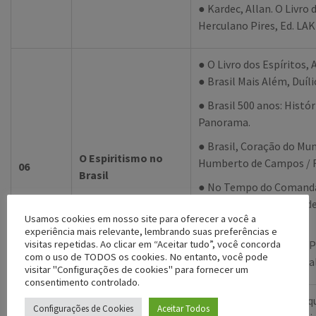
● Kardec, Allan. O Livro 
Herculano Pires, Ed. LAK
● O Livro dos Espíritos, 
● Brasil Mais Além, Duíl
● Brasil 500 anos: Histór
Panorama.
● Brasil, Coração do Mu
O Espiritismo no
Humberto de Campos / Fr
06
Brasil
● No Tempo do Comanda
Espiritismo em Época de
Usamos cookies em nosso site para oferecer a você a
Radhu.
experiência mais relevante, lembrando suas preferências e
visitas repetidas. Ao clicar em “Aceitar tudo”, você concorda
● Túnel do Tempo – As P
com o uso de TODOS os cookies. No entanto, você pode
no Brasil, Eduardo Carv
visitar "Configurações de cookies" para fornecer um
consentimento controlado.
● ARMOND, Edgard. Enqu
Configurações de Cookies
Aceitar Todos