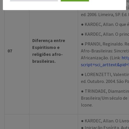
Paulo. Julho. Editora Alia
● Hercílio, Maes/Ramatís
ed. 2006. Limeira, SP. E
● KARDEC, Allan. O que é
● KARDEC, Allan. O princ
Diferença entre
● PRANDI, Reginaldo. Ref
Espiritismo e
07
Afro-Brasileiras: Sincr
religiões afro-
Africanização. (Link:
htt
brasileiras.
script=sci_arttext&pid
● LORENZETTI, Valentim
ed. Outubro. 2004. São Pa
● TRINDADE, Diamantin
Brasileira/Um século de h
Icone.
● KARDEC, Allan. O Livro
● Iniciação Espírita, Aut