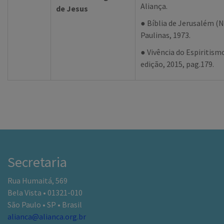
Aliança.
de Jesus
● Bíblia de Jerusalém (
Paulinas, 1973.
● Vivência do Espiritismo
edição, 2015, pag.179.
Secretaria
Rua Humaitá, 569
Bela Vista • 01321-010
São Paulo • SP • Brasil
alianca@alianca.org.br