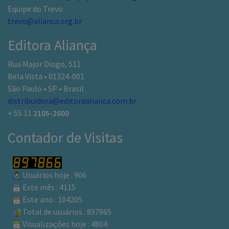
Rua Major Diogo, 511
Bela Vista • 01324-001
São Paulo • SP • Brasil
distribuidora@editoraalianca.com.br
+ 55 11
2105-2600
Contador de Visitas
Usuários hoje : 906
Este mês : 4115
Este ano : 104205
Total de usuários : 897865
Visualizações hoje : 4804
Total de visualizações : 3352447
Quem esta online : 7