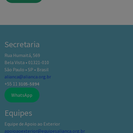
Secretaria
Rua Humaitá, 569
Bela Vista • 01321-010
São Paulo • SP • Brasil
alianca@alianca.org.br
+55 11
3105-5894
WhatsApp
Equipes
Equipe de Apoio ao Exterior
apoioaoexterior@equipesalianca.org.br
Equipe do Trevo
trevo@alianca.org.br
Editora Aliança