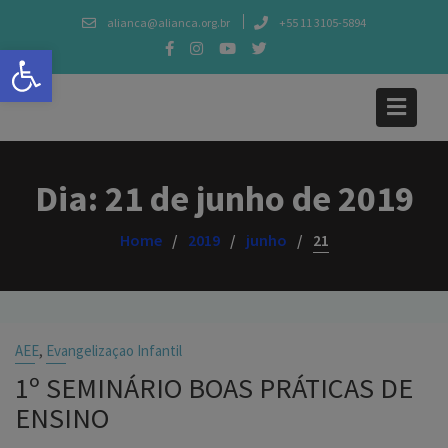
Skip
alianca@alianca.org.br
+55 11 3105-5894
to
Abrir a barra de ferramentas
content
Dia:
21 de junho de 2019
Home
2019
junho
21
,
AEE
Evangelizaçao Infantil
1º SEMINÁRIO BOAS PRÁTICAS DE
ENSINO