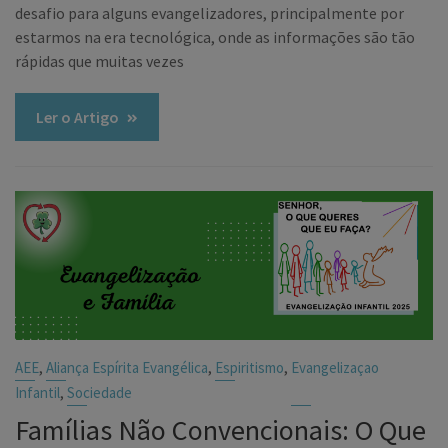
desafio para alguns evangelizadores, principalmente por
estarmos na era tecnológica, onde as informações são tão
rápidas que muitas vezes
Ler o Artigo
,
,
,
AEE
Aliança Espírita Evangélica
Espiritismo
Evangelizaçao
,
Infantil
Sociedade
Famílias Não Convencionais: O Que