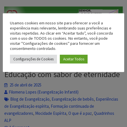
Usamos cookies em nosso site para oferecer a você a
experiência mais relevante, lembrando suas preferências e
visitas repetidas. Ao clicar em “Aceitar tudo”, você concorda
com o uso de TODOS os cookies. No entanto, você pode
visitar "Configurações de cookies" para fornecer um
consentimento controlado.
,
,
,
AEE
Aliança Espírita Evangélica
Equipe Mocidade Espírita
Configurações de Cookies
Aceitar Todos
,
,
Equipe Pré Mocidade
Espiritismo
Evangelizaçao Infantil
Educação com sabor de eternidade
25 de abril de 2025
Filomena Lopes (Evangelização Infantil)
,
,
Blog de Evangelização
Evangelização de bebês
Experiências
,
de Evangelização espírita
Formação continuada de
,
,
,
evangelizadores
Mocidade Espírita
O que é a paz
Quadrinhos
ALP