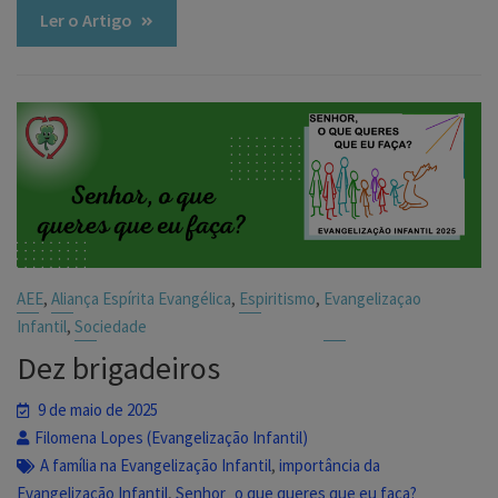
Ler o Artigo
,
,
,
AEE
Aliança Espírita Evangélica
Espiritismo
Evangelizaçao
,
Infantil
Sociedade
Dez brigadeiros
9 de maio de 2025
Filomena Lopes (Evangelização Infantil)
,
A família na Evangelização Infantil
importância da
,
Evangelização Infantil
Senhor_o que queres que eu faça?