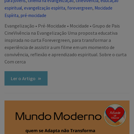
,
,
,
para jovens
cinema na evangelização
cinevivência
educação
,
,
,
espiritual
evangelização espírita
forevergreen
Mocidade
,
Espírita
pré-mocidade
Evangelização • Pré-Mocidade • Mocidade • Grupo de Pais
CineVivência na Evangelização Uma proposta educativa
inspirada no curta Forevergreen, para transformar a
experiência de assistir a um filme em um momento de
convivência, reflexão e aprendizado espiritual. Sobre o curta
Com cerca
Ler o Artigo