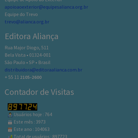
apoioaoexterior@equipesalianca.org.br
Equipe do Trevo
trevo@alianca.org.br
Editora Aliança
Rua Major Diogo, 511
Bela Vista • 01324-001
São Paulo • SP • Brasil
distribuidora@editoraalianca.com.br
+ 55 11
2105-2600
Contador de Visitas
Usuários hoje : 764
Este mês : 3973
Este ano : 104063
Total de usuários : 897723