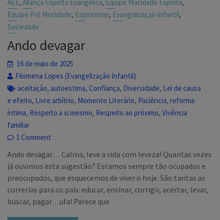
,
,
,
AEE
Aliança Espírita Evangélica
Equipe Mocidade Espírita
,
,
,
Equipe Pré Mocidade
Espiritismo
Evangelizaçao Infantil
Sociedade
Ando devagar
16 de maio de 2025
Filomena Lopes (Evangelização Infantil)
,
,
,
,
aceitação
autoestima
Confiança
Diversidade
Lei de causa
,
,
,
,
e efeito
Livre arbítrio
Momento Literário
Paciência
reforma
,
,
,
íntima
Respeito a si mesmo
Respeito ao próximo
Vivência
familiar
1 Comment
Ando devagar… Calma, leve a vida com leveza! Quantas vezes
já ouvimos esta sugestão? Estamos sempre tão ocupados e
preocupados, que esquecemos de viver o hoje. São tantas as
correrias para os pais: educar, ensinar, corrigir, acertar, levar,
buscar, pagar…ufa! Parece que