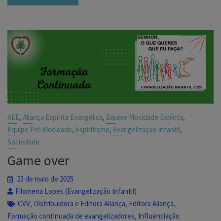
,
,
,
AEE
Aliança Espírita Evangélica
Equipe Mocidade Espírita
,
,
,
Equipe Pré Mocidade
Espiritismo
Evangelizaçao Infantil
Sociedade
Game over
23 de maio de 2025
Filomena Lopes (Evangelização Infantil)
,
,
,
CVV
Distribuidora e Editora Aliança
Editora Aliança
,
Formação continuada de evangelizadores
Influenciação