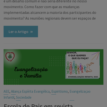
é um desafio comum e não seria diferente no nosso
movimento. Como fazer com que as mudanças
implementadas alcancem a maioria dos participantes do
movimento? As reuniões regionais devem ser espaços de
Ler o Artigo
,
,
,
AEE
Aliança Espírita Evangélica
Espiritismo
Evangelizaçao
,
Infantil
Sociedade
Escola de Pais em revista