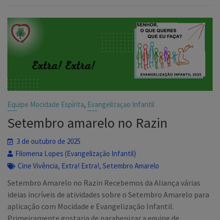
,
Equipe Mocidade Espírita
Evangelizaçao Infantil
Setembro amarelo no Razin
3 de outubro de 2025
Filomena Lopes (Evangelização Infantil)
,
,
Cine Vivência
Extra! Extra!
Setembro Amarelo
Setembro Amarelo no Razin Recebemos da Aliança várias
ideias incríveis de atividades sobre o Setembro Amarelo para
aplicação com Mocidade e Evangelização Infantil.
Primeiramente gostaria de parabenizar a equipe de