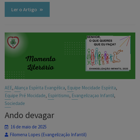
Ler o Artigo
,
,
,
AEE
Aliança Espírita Evangélica
Equipe Mocidade Espírita
,
,
,
Equipe Pré Mocidade
Espiritismo
Evangelizaçao Infantil
Sociedade
Ando devagar
16 de maio de 2025
Filomena Lopes (Evangelização Infantil)