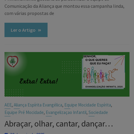
Comunicação da Aliança que montou essa campanha linda,
com várias propostas de
Ler o Artigo
,
,
,
AEE
Aliança Espírita Evangélica
Equipe Mocidade Espírita
,
,
Equipe Pré Mocidade
Evangelizaçao Infantil
Sociedade
Abraçar, olhar, cantar, dançar…