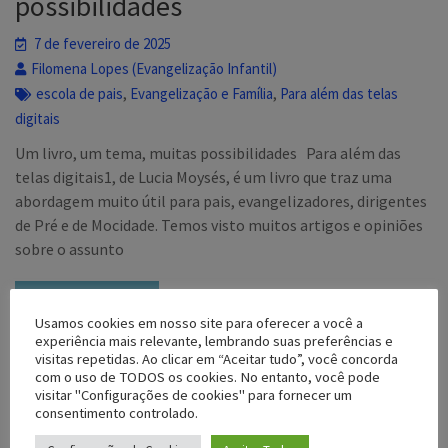
possibilidades
7 de fevereiro de 2025
Filomena Lopes (Evangelização Infantil)
,
,
escola de pais
Evangelização e Família
Para além das telas
digitais
Um livro, um tema, muitas possibilidades Para além das
telas digitais1, de Lucia Moysés, é um livro que traz uma
abordagem muito útil para pais, evangelizadores, dirigentes
de Pré e de Mocidade. Temos visto muitos artigos e opiniões
sobre o assunto
Ler o Artigo
Usamos cookies em nosso site para oferecer a você a
experiência mais relevante, lembrando suas preferências e
visitas repetidas. Ao clicar em “Aceitar tudo”, você concorda
com o uso de TODOS os cookies. No entanto, você pode
visitar "Configurações de cookies" para fornecer um
consentimento controlado.