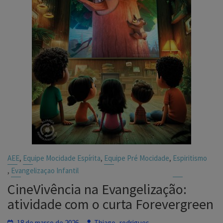
,
,
,
AEE
Equipe Mocidade Espírita
Equipe Pré Mocidade
Espiritismo
,
Evangelizaçao Infantil
CineVivência na Evangelização:
atividade com o curta Forevergreen
18 de março de 2026
Thiago_rodrigues