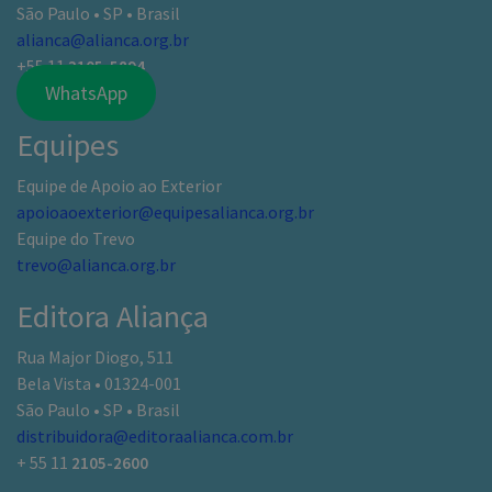
São Paulo • SP • Brasil
alianca@alianca.org.br
+55 11
3105-5894
WhatsApp
Equipes
Equipe de Apoio ao Exterior
apoioaoexterior@equipesalianca.org.br
Equipe do Trevo
trevo@alianca.org.br
Editora Aliança
Rua Major Diogo, 511
Bela Vista • 01324-001
São Paulo • SP • Brasil
distribuidora@editoraalianca.com.br
+ 55 11
2105-2600