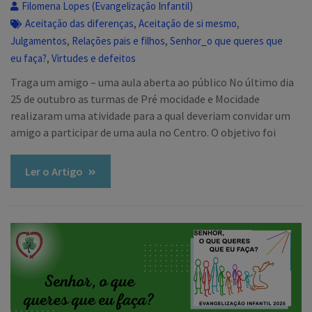
Filomena Lopes (Evangelização Infantil)
,
,
Aceitação das diferenças
Aceitação de si mesmo
,
,
Julgamentos
Relações pais e filhos
Senhor_o que queres que
,
eu faça?
Virtudes e defeitos
Traga um amigo – uma aula aberta ao público No último dia
25 de outubro as turmas de Pré mocidade e Mocidade
realizaram uma atividade para a qual deveriam convidar um
amigo a participar de uma aula no Centro. O objetivo foi
Ler o Artigo