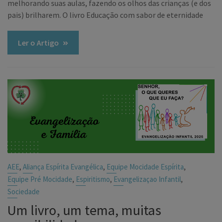
melhorando suas aulas, fazendo os olhos das crianças (e dos
pais) brilharem. O livro Educação com sabor de eternidade
Ler o Artigo
,
,
,
AEE
Aliança Espírita Evangélica
Equipe Mocidade Espírita
,
,
,
Equipe Pré Mocidade
Espiritismo
Evangelizaçao Infantil
Sociedade
Um livro, um tema, muitas