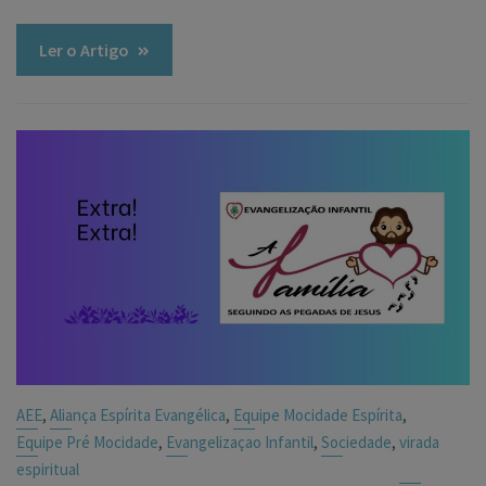
Ler o Artigo
,
,
,
AEE
Aliança Espírita Evangélica
Equipe Mocidade Espírita
,
,
,
Equipe Pré Mocidade
Evangelizaçao Infantil
Sociedade
virada
espiritual