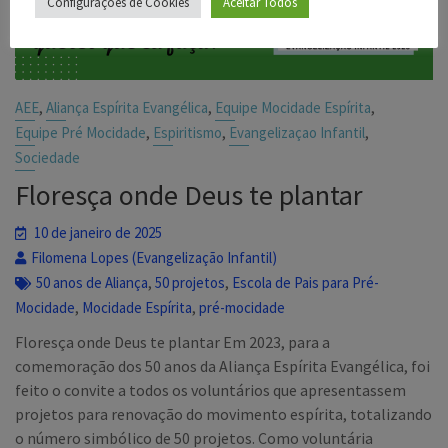
Configurações de Cookies
Aceitar Todos
,
,
,
AEE
Aliança Espírita Evangélica
Equipe Mocidade Espírita
,
,
,
Equipe Pré Mocidade
Espiritismo
Evangelizaçao Infantil
Sociedade
Floresça onde Deus te plantar
10 de janeiro de 2025
Filomena Lopes (Evangelização Infantil)
,
,
50 anos de Aliança
50 projetos
Escola de Pais para Pré-
,
,
Mocidade
Mocidade Espírita
pré-mocidade
Floresça onde Deus te plantar Em 2023, para a
comemoração dos 50 anos da Aliança Espírita Evangélica, foi
feito o convite a todos os voluntários que apresentassem
projetos para renovação do movimento espírita, totalizando
o número simbólico de 50 projetos. Como voluntária