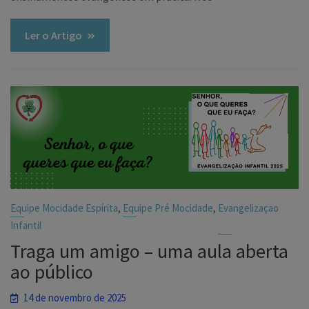
Ler o Artigo
,
,
Equipe Mocidade Espírita
Equipe Pré Mocidade
Evangelizaçao
Infantil
Traga um amigo – uma aula aberta
ao público
14 de novembro de 2025