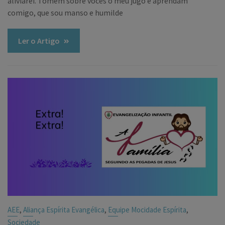
aliviarei. Tomem sobre vocês o meu jugo e aprendam
comigo, que sou manso e humilde
Ler o Artigo
,
,
,
AEE
Aliança Espírita Evangélica
Equipe Mocidade Espírita
Sociedade