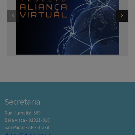
Secretaria
Rua Humaitá, 569
Bela Vista • 01321-010
São Paulo • SP • Brasil
alianca@alianca.org.br