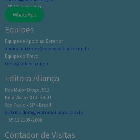
+55 11
3105-5894
WhatsApp
Equipes
Equipe de Apoio ao Exterior
apoioaoexterior@equipesalianca.org.br
Equipe do Trevo
trevo@alianca.org.br
Editora Aliança
Rua Major Diogo, 511
Bela Vista • 01324-001
São Paulo • SP • Brasil
distribuidora@editoraalianca.com.br
+ 55 11
2105-2600
Contador de Visitas