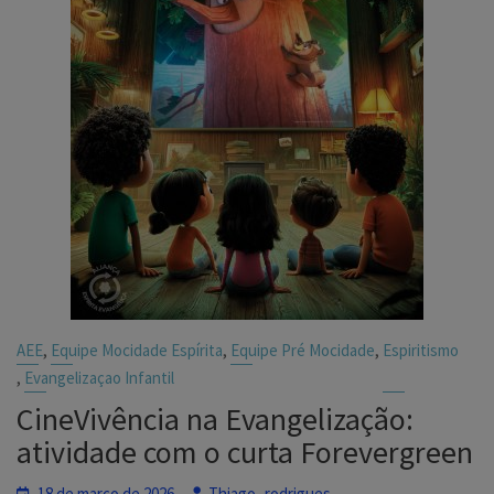
,
,
,
AEE
Equipe Mocidade Espírita
Equipe Pré Mocidade
Espiritismo
,
Evangelizaçao Infantil
CineVivência na Evangelização:
atividade com o curta Forevergreen
18 de março de 2026
Thiago_rodrigues