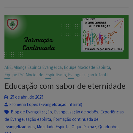
,
,
,
AEE
Aliança Espírita Evangélica
Equipe Mocidade Espírita
,
,
Equipe Pré Mocidade
Espiritismo
Evangelizaçao Infantil
Educação com sabor de eternidade
25 de abril de 2025
Filomena Lopes (Evangelização Infantil)
,
,
Blog de Evangelização
Evangelização de bebês
Experiências
,
de Evangelização espírita
Formação continuada de
,
,
,
evangelizadores
Mocidade Espírita
O que é a paz
Quadrinhos