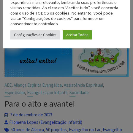
experiência mais relevante, lembrando suas preferências e
visitas repetidas. Ao clicar em “Aceitar tudo”, você concorda
Ler o Artigo
com o uso de TODOS os cookies. No entanto, você pode
visitar "Configurações de cookies" para fornecer um
consentimento controlado.
Configurações de Cookies
Aceitar Todos
,
,
,
AEE
Aliança Espírita Evangélica
Assistência Espiritual
,
,
Espiritismo
Evangelizaçao Infantil
Sociedade
Para o alto e avante!
7 de dezembro de 2023
Filomena Lopes (Evangelização Infantil)
,
,
,
50 anos de Aliança
50 projetos
Evangelho no Lar
Evangelho