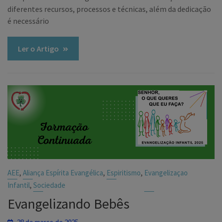
diferentes recursos, processos e técnicas, além da dedicação
é necessário
Ler o Artigo
,
,
,
AEE
Aliança Espírita Evangélica
Espiritismo
Evangelizaçao
,
Infantil
Sociedade
Evangelizando Bebês