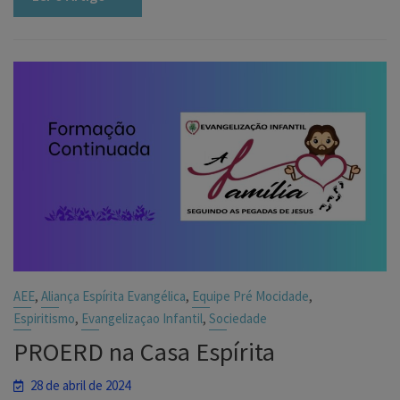
,
,
,
AEE
Aliança Espírita Evangélica
Equipe Pré Mocidade
,
,
Espiritismo
Evangelizaçao Infantil
Sociedade
PROERD na Casa Espírita
28 de abril de 2024