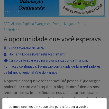
,
,
,
AEE
Aliança Espírita Evangélica
Evangelizaçao Infantil
Sociedade
A oportunidade que você esperava
23 de fevereiro de 2024
Filomena Lopes (Evangelização Infantil)
,
Curso de Preparação para Evangelizador da Infância
,
Formação continuada
Formação continuada de Evangelizadores
,
da Infância
regional Vale do Paraíba
A oportunidade que você esperava Olá pessoal! Que alegria
poder falar com vocês aqui pelo blog! Nunca é demais nos
lembrarmos da importância de nos capacitarmos, quando
falamos do trabalho voluntário na Evangelização Infantil. A
Evangelização Infantil é uma das frentes de
Usamos cookies em nosso site para oferecer a você a