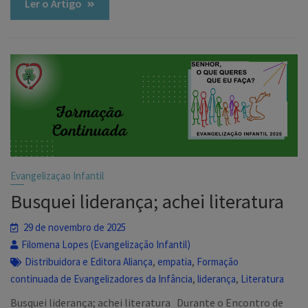
Ler o Artigo
Evangelizaçao Infantil
Busquei liderança; achei literatura
29 de novembro de 2025
Filomena Lopes (Evangelização Infantil)
,
,
Distribuidora e Editora Aliança
empatia
Formação
,
,
continuada de Evangelizadores da Infância
liderança
Literatura
Busquei liderança; achei literatura Durante o Encontro de