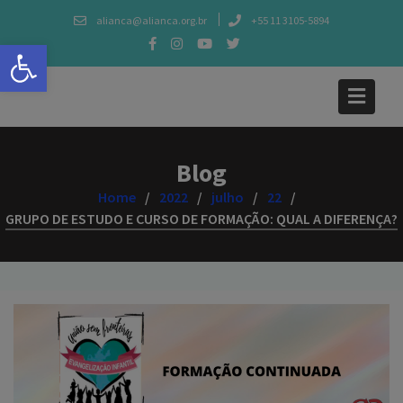
Skip
alianca@alianca.org.br
+55 11 3105-5894
to
Abrir a barra de ferramentas
content
Blog
Home
2022
julho
22
GRUPO DE ESTUDO E CURSO DE FORMAÇÃO: QUAL A DIFERENÇA?