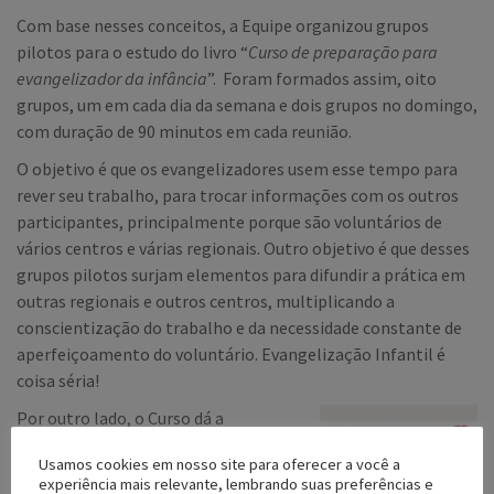
Com base nesses conceitos, a Equipe organizou grupos
pilotos para o estudo do livro “
Curso de preparação para
evangelizador da infância
”. Foram formados assim, oito
grupos, um em cada dia da semana e dois grupos no domingo,
com duração de 90 minutos em cada reunião.
O objetivo é que os evangelizadores usem esse tempo para
rever seu trabalho, para trocar informações com os outros
participantes, principalmente porque são voluntários de
vários centros e várias regionais. Outro objetivo é que desses
grupos pilotos surjam elementos para difundir a prática em
outras regionais e outros centros, multiplicando a
conscientização do trabalho e da necessidade constante de
aperfeiçoamento do voluntário. Evangelização Infantil é
coisa séria!
Por outro lado, o Curso dá a
informação básica para a
Usamos cookies em nosso site para oferecer a você a
implantação do trabalho nos
experiência mais relevante, lembrando suas preferências e