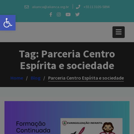
Skip
alianca@alianca.org.br
+55 11 3105-5894
to
Abrir a barra de ferramentas
content
Tag:
Parceria Centro
Espírita e sociedade
Home
Blog
Parceria Centro Espírita e sociedade