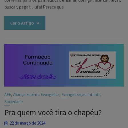
correrias para os pais: educar, ensinar, corrigir, acertar, levar,
buscar, pagar…ufa! Parece que
Ler o Artigo
,
,
,
AEE
Aliança Espírita Evangélica
Evangelizaçao Infantil
Sociedade
Pra quem você tira o chapéu?
22 de março de 2024