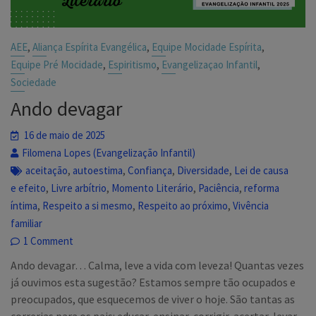
,
,
,
AEE
Aliança Espírita Evangélica
Equipe Mocidade Espírita
,
,
,
Equipe Pré Mocidade
Espiritismo
Evangelizaçao Infantil
Sociedade
Ando devagar
16 de maio de 2025
Filomena Lopes (Evangelização Infantil)
,
,
,
,
aceitação
autoestima
Confiança
Diversidade
Lei de causa
,
,
,
,
e efeito
Livre arbítrio
Momento Literário
Paciência
reforma
,
,
,
íntima
Respeito a si mesmo
Respeito ao próximo
Vivência
familiar
1 Comment
Ando devagar… Calma, leve a vida com leveza! Quantas vezes
já ouvimos esta sugestão? Estamos sempre tão ocupados e
preocupados, que esquecemos de viver o hoje. São tantas as