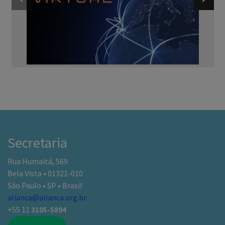
Secretaria
Rua Humaitá, 569
Bela Vista • 01321-010
São Paulo • SP • Brasil
alianca@alianca.org.br
+55 11
3105-5894