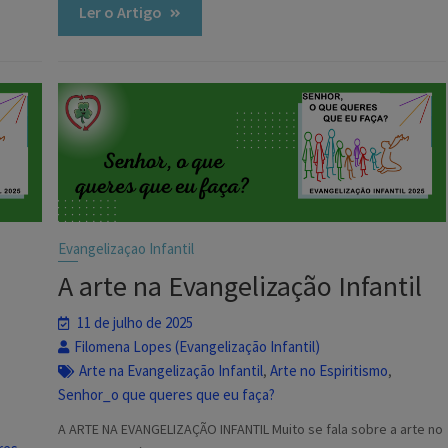
Ler o Artigo
Evangelizaçao Infantil
A arte na Evangelização Infantil
11 de julho de 2025
Filomena Lopes (Evangelização Infantil)
Arte na Evangelização Infantil
Arte no Espiritismo
,
,
Senhor_o que queres que eu faça?
A ARTE NA EVANGELIZAÇÃO INFANTIL Muito se fala sobre a arte no