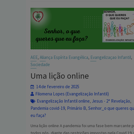
AEE
Aliança Espírita Evangélica
Evangelizaçao Infantil
,
,
,
Sociedade
Uma lição online
14 de fevereiro de 2025
Filomena Lopes (Evangelização Infantil)
Evangelização Infantil online
Jesus - 2ª Revelação
,
,
Pandemia covid-19
Primário B
Senhor_o que queres q
,
,
eu faça?
Uma lição online A pandemia foi uma fase bem marcante 
todos nós, diante das restrições impostas pela Covid 19.