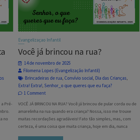
Evangelizaçao Infantil
ta
Você já brincou na rua?
14 de novembro de 2025
Filomena Lopes (Evangelização Infantil)
os
Brincadeiras de rua
Convívio social
Dia das Crianças
,
,
,
Extra! Extra!
Senhor_o que queres que eu faça?
,
1 Comment
 a Pré-
VOCÊ JÁ BRINCOU NA RUA? Você já brincou de pular corda ou de
mbro.
amarelinha na rua quando era criança? Nossa, isso me trouxe
ta no
muitas recordações agradáveis! Fato tão simples, mas, com
certeza, é uma coisa que muita criança, hoje em dia, nunca