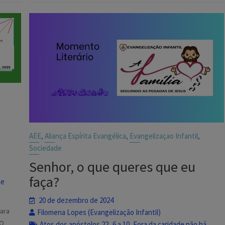
AEE
Aliança Espírita Evangélica
Evangelizaçao Infantil
,
,
,
Sociedade
Senhor, o que queres que eu
faça?
ue
20 de dezembro de 2024
para
Filomena Lopes (Evangelização Infantil)
 O
Atos dos apóstolos 22_6 a 10
Fora da caridade não há
,