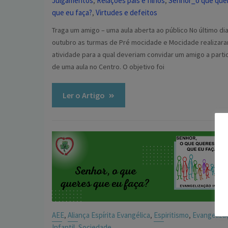
Julgamentos
Relações pais e filhos
Senhor_o que que
,
,
que eu faça?
Virtudes e defeitos
,
Traga um amigo – uma aula aberta ao público No último di
outubro as turmas de Pré mocidade e Mocidade realizar
atividade para a qual deveriam convidar um amigo a parti
de uma aula no Centro. O objetivo foi
Ler o Artigo
AEE
Aliança Espírita Evangélica
Espiritismo
Evangeliza
,
,
,
Infantil
Sociedade
,