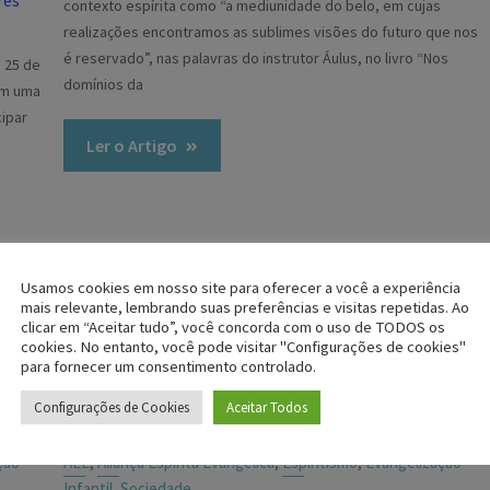
res
contexto espírita como “a mediunidade do belo, em cujas
realizações encontramos as sublimes visões do futuro que nos
é reservado”, nas palavras do instrutor Áulus, no livro “Nos
a 25 de
domínios da
am uma
cipar
Ler o Artigo
Usamos cookies em nosso site para oferecer a você a experiência
mais relevante, lembrando suas preferências e visitas repetidas. Ao
clicar em “Aceitar tudo”, você concorda com o uso de TODOS os
cookies. No entanto, você pode visitar "Configurações de cookies"
para fornecer um consentimento controlado.
Configurações de Cookies
Aceitar Todos
çao
AEE
Aliança Espírita Evangélica
Espiritismo
Evangelizaçao
,
,
,
Infantil
Sociedade
,