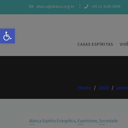
alianca@alianca.org.br
+55 11 3105-5894
Abrir a barra de ferramentas
CASAS ESPÍRITAS
VIV
Home
2026
janei
Aliança Espírita Evangélica
Espiritismo
Sociedade
,
,