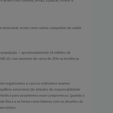
 Branco nos convida, então, a pausar, refletir e
 e emocional. Assim como outras campanhas de saúde
 da população — aproximadamente 18 milhões de
VID-19, com aumento de cerca de 25% na incidência
m como organizamos a casa ou realizamos exames
uilíbrio emocional são atitudes de responsabilidade
simbólico para assumirmos esse compromisso. Quando a
aúde física e na forma como lidamos com os desafios do
no inteiro.