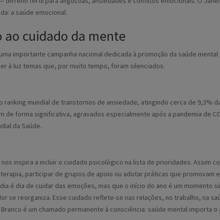
erreno fértil para angústias, ansiedades e conflitos emocionais. O Janeiro
ida: a saúde emocional.
 ao cuidado da mente
 uma importante campanha nacional dedicada à promoção da saúde mental
zer à luz temas que, por muito tempo, foram silenciados.
a o ranking mundial de transtornos de ansiedade, atingindo cerca de 9,3%
de forma significativa, agravados especialmente após a pandemia de CO
dial da Saúde.
nos inspira a incluir o cuidado psicológico na lista de prioridades. Assi
erapia, participar de grupos de apoio ou adotar práticas que promovam eq
dia é dia de cuidar das emoções, mas que o início do ano é um momento 
dor se reorganiza. Esse cuidado reflete-se nas relações, no trabalho, na s
 Branco é um chamado permanente à consciência: saúde mental importa o a