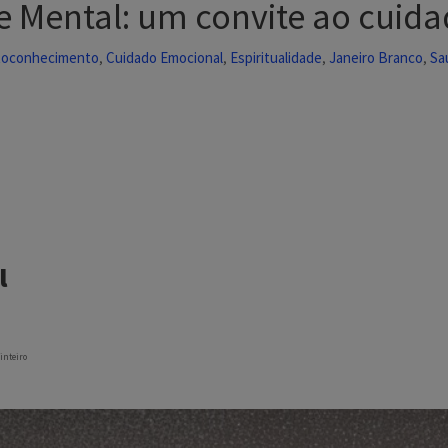
 Mental: um convite ao cuidad
toconhecimento
Cuidado Emocional
Espiritualidade
Janeiro Branco
Sa
,
,
,
,
l
inteiro