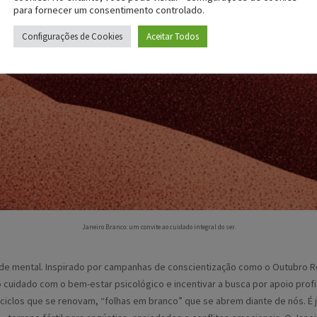
para fornecer um consentimento controlado.
Configurações de Cookies
Aceitar Todos
Janeiro Branco: um convite ao cuidado integral do ser.
aúde mental. Inspirado por campanhas de conscientização como o Outubro R
o cuidado com o bem-estar psicológico e incentivar a busca por apoio prof
 ciclos que se renovam, “folhas em branco” que se abrem diante de nós. 