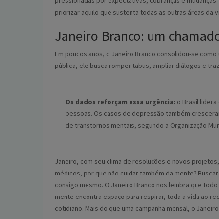
pressionadas por expectativas, cobranças e mudanças — t
priorizar aquilo que sustenta todas as outras áreas da v
Janeiro Branco: um chamado
Em poucos anos, o Janeiro Branco consolidou-se como
pública, ele busca romper tabus, ampliar diálogos e tra
Os dados reforçam essa urgência:
o Brasil lider
pessoas. Os casos de depressão também cresceram 
de transtornos mentais, segundo a Organização Mun
Janeiro, com seu clima de resoluções e novos projetos, 
médicos, por que não cuidar também da mente? Buscar t
consigo mesmo. O Janeiro Branco nos lembra que todo 
mente encontra espaço para respirar, toda a vida ao re
cotidiano. Mais do que uma campanha mensal, o Janeiro