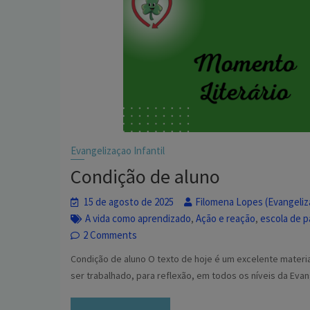
Evangelizaçao Infantil
Condição de aluno
15 de agosto de 2025
Filomena Lopes (Evangeliza
A vida como aprendizado
Ação e reação
escola de p
,
,
2 Comments
Condição de aluno O texto de hoje é um excelente materia
ser trabalhado, para reflexão, em todos os níveis da Eva