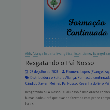
AEE
Aliança Espírita Evangélica
Espiritismo
Evangelizaç
,
,
,
Resgatando o Pai Nosso
28 de julho de 2023
Filomena Lopes (Evangelizaçã
Distribuidora e Editora Aliança
Formação continuad
,
Cândido Xavier
Meimei
Pai Nosso
Resenha do livro Pa
,
,
,
Resgatando o Pai Nosso O Pai Nosso é uma oração conheci
humanidade. Será que quando fazemos esta prece compre
livro O