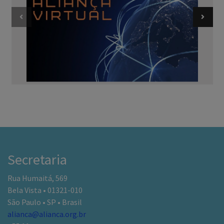
Secretaria
Rua Humaitá, 569
Bela Vista • 01321-010
São Paulo • SP • Brasil
alianca@alianca.org.br