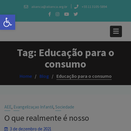
Skip
alianca@alianca.org.br
+55 11 3105-5894
to
Abrir a barra de ferramentas
content
Tag:
Educação para o
consumo
Home
Blog
Educação para o consumo
,
,
AEE
Evangelizaçao Infantil
Sociedade
O que realmente é nosso
3 de dezembro de 2021