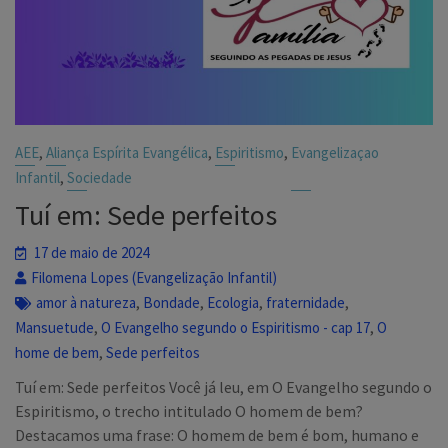
,
,
,
AEE
Aliança Espírita Evangélica
Espiritismo
Evangelizaçao
,
Infantil
Sociedade
Tuí em: Sede perfeitos
17 de maio de 2024
Filomena Lopes (Evangelização Infantil)
,
,
,
,
amor à natureza
Bondade
Ecologia
fraternidade
,
,
Mansuetude
O Evangelho segundo o Espiritismo - cap 17
O
,
home de bem
Sede perfeitos
Tuí em: Sede perfeitos Você já leu, em O Evangelho segundo o
Espiritismo, o trecho intitulado O homem de bem?
Destacamos uma frase: O homem de bem é bom, humano e