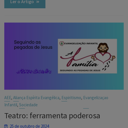
Ler o Artigo
,
,
,
AEE
Aliança Espírita Evangélica
Espiritismo
Evangelizaçao
,
Infantil
Sociedade
Teatro: ferramenta poderosa
25 de outubro de 2024