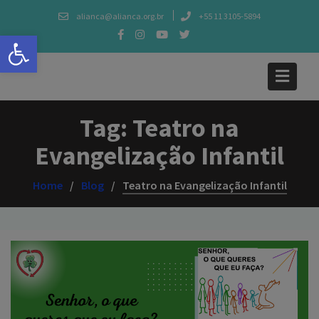
Skip
alianca@alianca.org.br
+55 11 3105-5894
to
Abrir a barra de ferramentas
content
Tag:
Teatro na
Evangelização Infantil
Home
Blog
Teatro na Evangelização Infantil