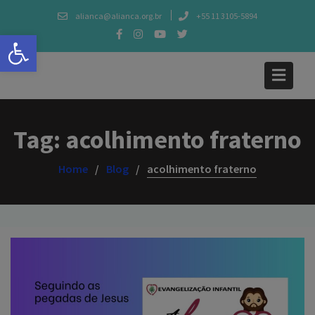
Skip
alianca@alianca.org.br
+55 11 3105-5894
to
Abrir a barra de ferramentas
content
Tag:
acolhimento fraterno
Home
Blog
acolhimento fraterno