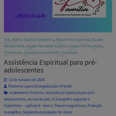
,
,
,
AEE
Aliança Espírita Evangélica
Assistência Espiritual
Equipe
,
,
,
Mediunidade
Equipe Mocidade Espírita
Equipe Pré Mocidade
,
,
Espiritismo
Evangelizaçao Infantil
Sociedade
Assistência Espiritual para pré-
adolescentes
12 de outubro de 2024
Filomena Lopes (Evangelização Infantil)
,
acolhimento fraterno
Assistência Espiritual para pré-
,
,
adolescentes
escola de pais
O Evangelho segundo o
,
,
Espiritismo - capítulo 6 - item 1
Passes magnéticos
Preleção
,
evangélica
Seguindo as pegadas de Jesus