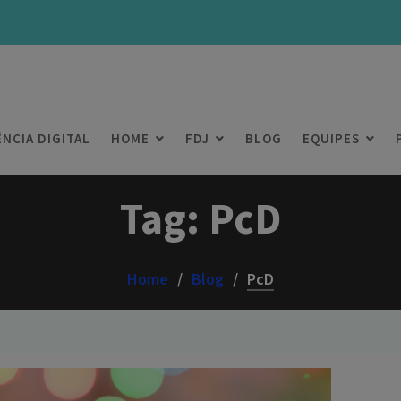
ÊNCIA DIGITAL
HOME
FDJ
BLOG
EQUIPES
Tag:
PcD
Home
Blog
PcD