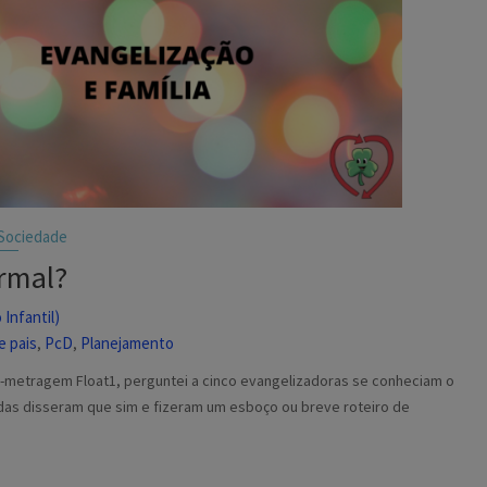
Sociedade
ormal?
Infantil)
e pais
PcD
Planejamento
,
,
a-metragem Float1, perguntei a cinco evangelizadoras se conheciam o
das disseram que sim e fizeram um esboço ou breve roteiro de