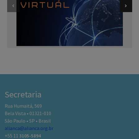
Secretaria
Rua Humaitá, 569
Bela Vista • 01321-010
São Paulo • SP • Brasil
alianca@alianca.org.br
+55 11
3105-5894