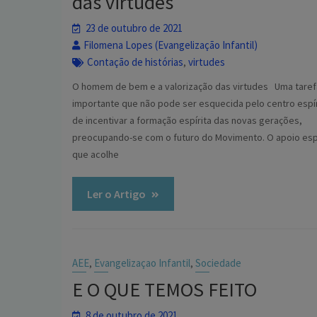
das virtudes
23 de outubro de 2021
Filomena Lopes (Evangelização Infantil)
Contação de histórias
virtudes
,
O homem de bem e a valorização das virtudes Uma taref
importante que não pode ser esquecida pelo centro espír
de incentivar a formação espírita das novas gerações,
preocupando-se com o futuro do Movimento. O apoio espi
que acolhe
Ler o Artigo
AEE
Evangelizaçao Infantil
Sociedade
,
,
E O QUE TEMOS FEITO
8 de outubro de 2021