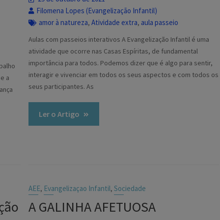
Filomena Lopes (Evangelização Infantil)
amor à natureza
Atividade extra
aula passeio
,
,
Aulas com passeios interativos A Evangelização Infantil é uma
atividade que ocorre nas Casas Espíritas, de fundamental
importância para todos. Podemos dizer que é algo para sentir,
abalho
interagir e vivenciar em todos os seus aspectos e com todos os
e a
seus participantes. As
iança
Ler o Artigo
AEE
Evangelizaçao Infantil
Sociedade
,
,
ção
A GALINHA AFETUOSA