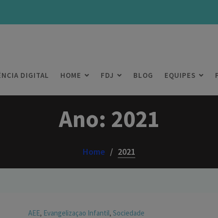
ÊNCIA DIGITAL
HOME
FDJ
BLOG
EQUIPES
Ano:
2021
Home
2021
AEE
Evangelizaçao Infantil
Sociedade
,
,