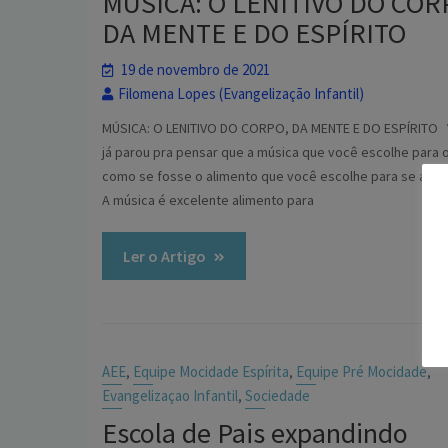
MÚSICA: O LENITIVO DO COR
DA MENTE E DO ESPÍRITO
19 de novembro de 2021
Filomena Lopes (Evangelização Infantil)
MÚSICA: O LENITIVO DO CORPO, DA MENTE E DO ESPÍRITO
já parou pra pensar que a música que você escolhe para o
como se fosse o alimento que você escolhe para se alim
A música é excelente alimento para
Ler o Artigo
AEE
Equipe Mocidade Espírita
Equipe Pré Mocidade
,
,
,
Evangelizaçao Infantil
Sociedade
,
Escola de Pais expandindo