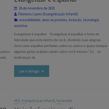
26 de novembro de 2021
Filomena Lopes (Evangelização Infantil)
acessibilidade
amor ao próximo
Inclusão
tecnologia
,
,
,
assistiva
Evangelizar é espalhar “Evangelizar é espalhar a fonte de
felicidade que está dentro de você, dividindo suas alegrias.
Será como espalhar perfumes sobre os outros e quase sempre
o penso
algumas gotas acabam caindo sobre você mesmo.” (1) As
nada
lembranças da
Ler o Artigo
AEE
Evangelizaçao Infantil
Sociedade
,
,