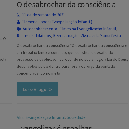
O desabrochar da consciência
11 de dezembro de 2021
Filomena Lopes (Evangelização Infantil)
Autoconhecimento
Filmes na Evangelização Infantil
,
,
Recursos didáticos
Reencarnação
Viva a vida é uma festa
,
,
a. O
O desabrochar da consciência “O desabrochar da consciência é
um trabalho lento e contínuo, que constitui o desafio do
bela
processo da evolução. Inscrevendo no seu âmago a Lei de Deus,
desenvolve-se de dentro para fora a esforço da vontade
concentrada, como meta
Ler o Artigo
AEE
Evangelizaçao Infantil
Sociedade
,
,
Evangelizar é espalhar