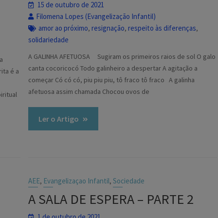
15 de outubro de 2021
Filomena Lopes (Evangelização Infantil)
amor ao próximo
resignação
respeito às diferenças
,
,
,
solidariedade
A GALINHA AFETUOSA Sugiram os primeiros raios de sol O galo
a
canta cocoricocó Todo galinheiro a despertar A agitação a
ita é a
começar Có có có, piu piu piu, tô fraco tô fraco A galinha
afetuosa assim chamada Chocou ovos de
ritual
Ler o Artigo
AEE
Evangelizaçao Infantil
Sociedade
,
,
A SALA DE ESPERA – PARTE 2
1 de outubro de 2021