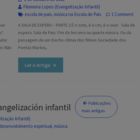
Filomena Lopes (Evangelização Infantil)
escola de pais
música na Escola de Pais
1 Comment
,
que
A SALA DE ESPERA – PARTE 2 É o som, é a cor, é o suor Sala de
o?
espera. Sala de Pais. Fim da terceira ou quarta música. Ou da
ador
passagem de um trecho clímax dos filmes Sociedade dos
ei: Não
Poetas Mortos,
Ler o Artigo
Navegação
Publicações
angelización infantil
por
mais antigas
posts
ização Infantil)
 desenvolvimento espiritual
música
,