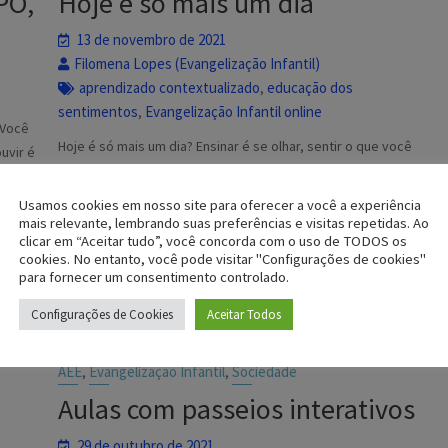
PO,
Hoje é só mais um dia
13 de novembro de 2021
Filomena Lopes (Evangelização Infantil)
aprendizado contextualizado
educação dos
,
sentimentos
Evangelização Infantil online
,
 Você
Hoje é só mais um dia? Ensinar é se olhar, sentir o que você
uvir é
deseja para si e aplicar no outro com os olhos do coração. E
entar?
assim, começamos: Hoje é sábado, são exatamente 08h30min
Usamos cookies em nosso site para oferecer a você a experiência
da manhã. Iniciamos mais um
mais relevante, lembrando suas preferências e visitas repetidas. Ao
clicar em “Aceitar tudo”, você concorda com o uso de TODOS os
cookies. No entanto, você pode visitar "Configurações de cookies"
Ler o Artigo
para fornecer um consentimento controlado.
Configurações de Cookies
Aceitar Todos
AEE
Evangelizaçao Infantil
Sociedade
,
,
Aulas com passeios interativos
29 de outubro de 2021