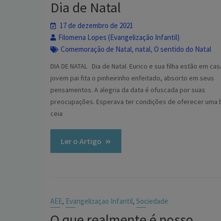
Dia de Natal
17 de dezembro de 2021
Filomena Lopes (Evangelização Infantil)
Comemoração de Natal
natal
O sentido do Natal
,
,
DIA DE NATAL Dia de Natal. Eurico e sua filha estão em cas
jovem pai fita o pinheirinho enfeitado, absorto em seus
pensamentos. A alegria da data é ofuscada por suas
preocupações. Esperava ter condições de oferecer uma 
ceia
Ler o Artigo
AEE
Evangelizaçao Infantil
Sociedade
,
,
O que realmente é nosso