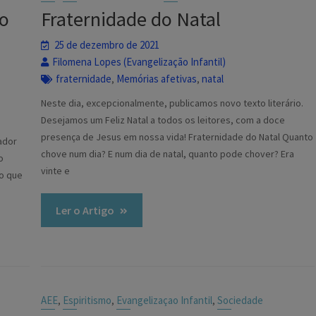
po
Fraternidade do Natal
25 de dezembro de 2021
Filomena Lopes (Evangelização Infantil)
fraternidade
Memórias afetivas
natal
,
,
Neste dia, excepcionalmente, publicamos novo texto literário.
Desejamos um Feliz Natal a todos os leitores, com a doce
presença de Jesus em nossa vida! Fraternidade do Natal Quanto
ador
chove num dia? E num dia de natal, quanto pode chover? Era
o
vinte e
mo que
Ler o Artigo
AEE
Espiritismo
Evangelizaçao Infantil
Sociedade
,
,
,