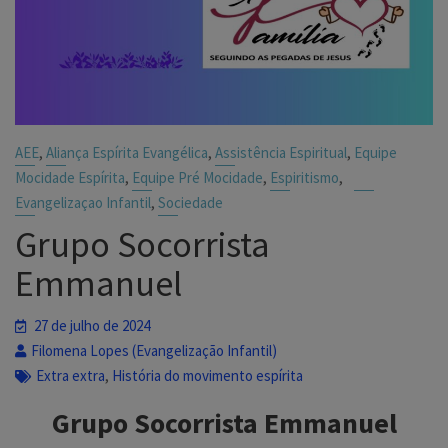
,
,
,
AEE
Aliança Espírita Evangélica
Assistência Espiritual
Equipe
,
,
,
Mocidade Espírita
Equipe Pré Mocidade
Espiritismo
,
Evangelizaçao Infantil
Sociedade
Grupo Socorrista
Emmanuel
27 de julho de 2024
Filomena Lopes (Evangelização Infantil)
,
Extra extra
História do movimento espírita
Grupo Socorrista Emmanuel