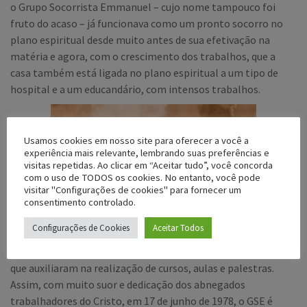
o Grupo Socorrista Emmanuel – cujo nome tampouco foi
fruto do acaso – já funcionava como um pronto socorro no
plano espiritual desde muito antes de sua efetivação na
matéria e agora, com o crescimento dos trabalhos, que a
casa também está ligada no plano espiritual a um tipo de
hospital e a um educandário, com intensos trabalhos.
Usamos cookies em nosso site para oferecer a você a
experiência mais relevante, lembrando suas preferências e
visitas repetidas. Ao clicar em “Aceitar tudo”, você concorda
com o uso de TODOS os cookies. No entanto, você pode
visitar "Configurações de cookies" para fornecer um
consentimento controlado.
Configurações de Cookies
Aceitar Todos
Nos primeiros anos, a casa contou com a colaboração de
casas da Aliança em São Vicente e São Paulo com voluntários
que auxiliaram na realização de cursos, aulas e palestras.
Assim, com muito suor e dedicação dos abnegados
trabalhadores do Cristo, em 17 de junho de 1978, o GSE é