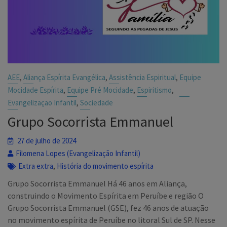
,
,
,
AEE
Aliança Espírita Evangélica
Assistência Espiritual
Equipe
,
,
,
Mocidade Espírita
Equipe Pré Mocidade
Espiritismo
,
Evangelizaçao Infantil
Sociedade
Grupo Socorrista Emmanuel
27 de julho de 2024
Filomena Lopes (Evangelização Infantil)
,
Extra extra
História do movimento espírita
Grupo Socorrista Emmanuel Há 46 anos em Aliança,
construindo o Movimento Espírita em Peruíbe e região O
Grupo Socorrista Emmanuel (GSE), fez 46 anos de atuação
no movimento espírita de Peruíbe no litoral Sul de SP. Nesse