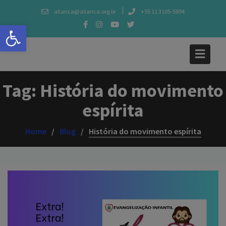
Skip
alianca@alianca.org.br
+55 11 3105-5894
to
Abrir a barra de ferramentas
content
Tag:
História do movimento
espírita
Home
Blog
História do movimento espírita